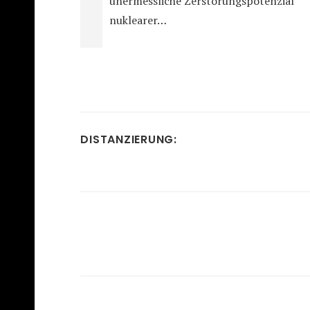
unermessliche Zerstörungspotenzial
nuklearer…
DISTANZIERUNG: