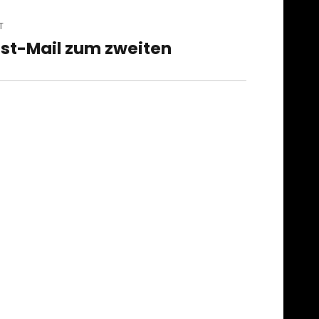
T
st-Mail zum zweiten
t
t: