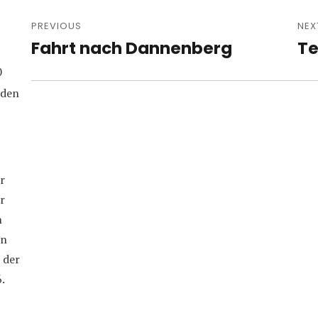
Post
navigation
PREVIOUS
NEX
Fahrt nach Dannenberg
Te
Previous
Nex
post:
pos
0
iden
r
r
n
in
 der
.