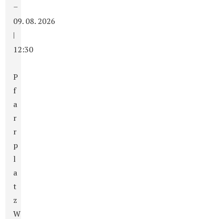
–
09. 08. 2026
|
12:30
P
f
a
r
r
p
l
a
t
z
W