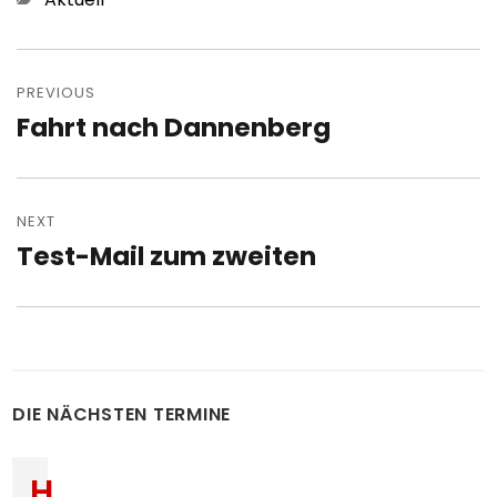
Post
navigation
PREVIOUS
Fahrt nach Dannenberg
Previous
post:
NEXT
Test-Mail zum zweiten
Next
post:
DIE NÄCHSTEN TERMINE
H