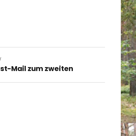
T
st-Mail zum zweiten
t
t: