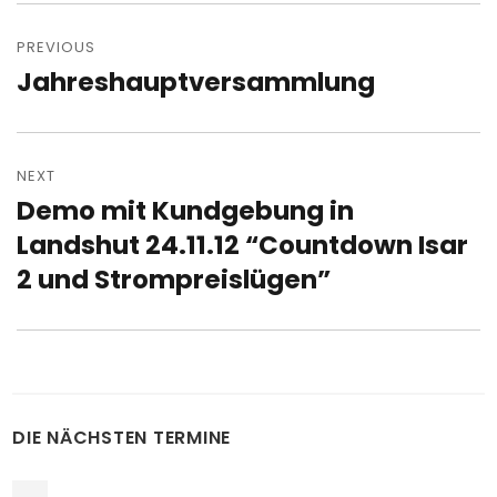
Post
navigation
PREVIOUS
Jahreshauptversammlung
Previous
post:
NEXT
Demo mit Kundgebung in
Next
post:
Landshut 24.11.12 “Countdown Isar
2 und Strompreislügen”
DIE NÄCHSTEN TERMINE