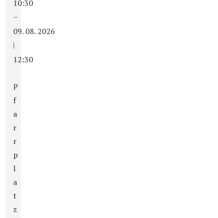
10:30
–
09. 08. 2026
|
12:30
P
f
a
r
r
p
l
a
t
z