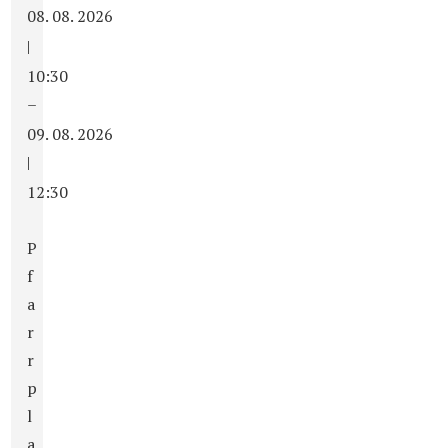
08. 08. 2026
|
10:30
–
09. 08. 2026
|
12:30
P
f
a
r
r
p
l
a