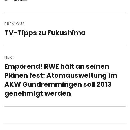
Post
navigation
PREVIOUS
TV-Tipps zu Fukushima
Previous
post:
NEXT
Empörend! RWE hält an seinen
Next
post:
Plänen fest: Atomausweitung im
AKW Gundremmingen soll 2013
genehmigt werden