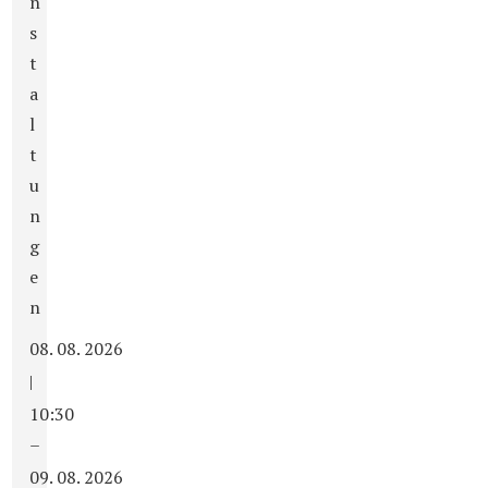
n
s
t
a
l
t
u
n
g
e
n
08. 08. 2026
|
10:30
–
09. 08. 2026