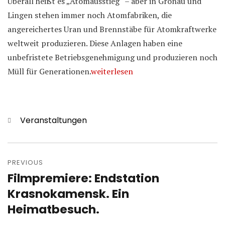
Überall heißt es „Atomausstieg“ – aber in Gronau und
Lingen stehen immer noch Atomfabriken, die
angereichertes Uran und Brennstäbe für Atomkraftwerke
weltweit produzieren. Diese Anlagen haben eine
unbefristete Betriebsgenehmigung und produzieren noch
Müll für Generationen.
weiterlesen
Categories
Veranstaltungen
Post
navigation
PREVIOUS
Filmpremiere: Endstation
Previous
post:
Krasnokamensk. Ein
Heimatbesuch.