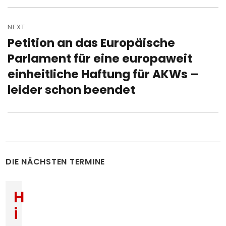
NEXT
Petition an das Europäische
Next
post:
Parlament für eine europaweit
einheitliche Haftung für AKWs –
leider schon beendet
DIE NÄCHSTEN TERMINE
H
i