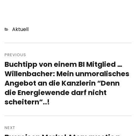
Categories
Aktuell
Post
navigation
PREVIOUS
Buchtipp von einem BI Mitglied …
Previous
post:
Willenbacher: Mein unmoralisches
Angebot an die Kanzlerin “Denn
die Energiewende darf nicht
scheitern”..!
NEXT