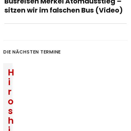
Busreisen Merkel Atomausstieg –
Next
post:
sitzen wir im falschen Bus (Video)
DIE NÄCHSTEN TERMINE
H
i
r
o
s
h
i