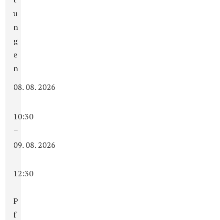
u
n
g
e
n
08. 08. 2026
|
10:30
–
09. 08. 2026
|
12:30
P
f