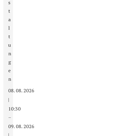
s
t
a
l
t
u
n
g
e
n
08. 08. 2026
|
10:30
–
09. 08. 2026
|