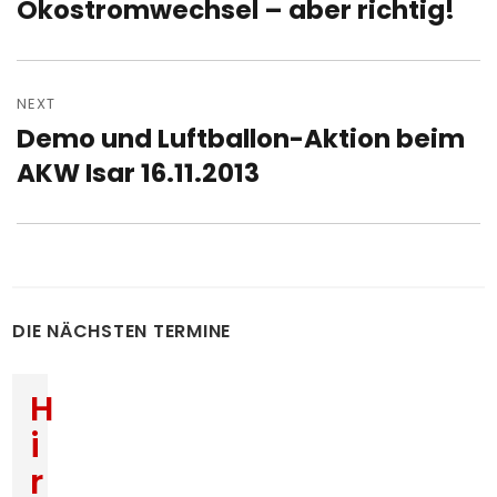
Ökostromwechsel – aber richtig!
Previous
post:
NEXT
Demo und Luftballon-Aktion beim
Next
post:
AKW Isar 16.11.2013
DIE NÄCHSTEN TERMINE
H
i
r