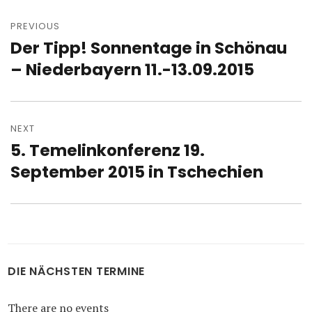
Post
navigation
PREVIOUS
Der Tipp! Sonnentage in Schönau
Previous
post:
– Niederbayern 11.-13.09.2015
NEXT
5. Temelinkonferenz 19.
Next
post:
September 2015 in Tschechien
DIE NÄCHSTEN TERMINE
There are no events