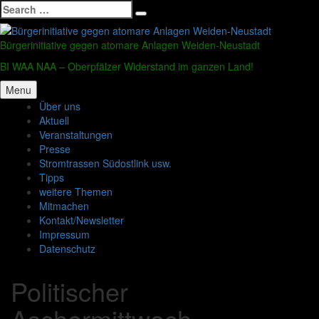
Search
Search
for:
Skip
to
Bürgerinitiative gegen atomare Anlagen Weiden-Neustadt
content
BI WAA NAA – Oberpfälzer Widerstand im ganzen Land!
Menu
Über uns
Aktuell
Veranstaltungen
Presse
Stromtrassen Südostlink usw.
Tipps
weitere Themen
Mitmachen
Kontakt/Newsletter
Impressum
Datenschutz
Politischer
Aschermittwoch –