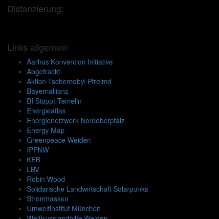
Distanzierung:
Links allgemein
Aarhus Konvention Initiative
Abgefrackt
Aktion Tschernobyl Pfreimd
Bayernallianz
BI Stoppt Temelin
Energieatlas
Energienetzwerk Nordoberpfalz
Energy Map
Greenpeace Weiden
IPPNW
KEB
LBV
Robin Wood
Solidarische Landwirtschaft Solarpunks
Stromtrassen
Umweltinstitut München
Weißrusslandhilfe Weiden..