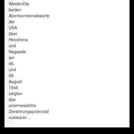
WeidenDie
beiden
Atombombenabwürfe
der
USA
über
Hiroshima
und
Nagasaki
am
06.
und
09.
August
1945
zeigten
das
unermessliche
Zerstörungspotenzial
nuklearer…