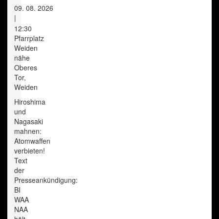
09. 08. 2026
|
12:30
Pfarrplatz
Weiden
nähe
Oberes
Tor,
Weiden
Hiroshima
und
Nagasaki
mahnen:
Atomwaffen
verbieten!
Text
der
Presseankündigung:
BI
WAA
NAA
hält