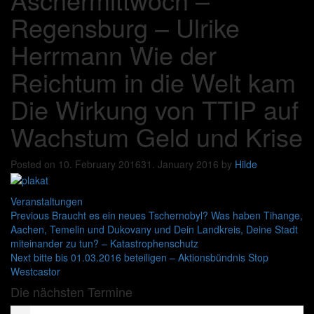
Regensburg – Ulrike
Herrmann Wie der
Reichtum in die Welt kam
Die Wirkung von TTIP auf
Wachstum Geld und Krise
Posted on
10. February 2016
31. January 2016
by
Hilde
Categories
Veranstaltungen
Post
Previous
Previous
Braucht es ein neues Tschernobyl? Was haben Tihange,
post:
Aachen, Temelin und Dukovany und Dein Landkreis, Deine Stadt
navigation
miteinander zu tun? – Katastrophenschutz
Next
Next
bitte bis 01.03.2016 beteiligen – Aktionsbündnis Stop
post:
Westcastor
Die nächsten Termine