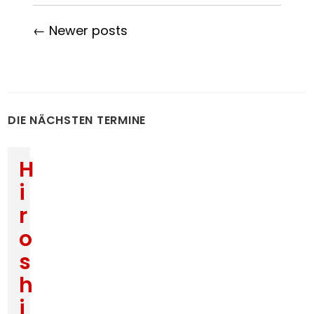
← Newer posts
DIE NÄCHSTEN TERMINE
H
i
r
o
s
h
i