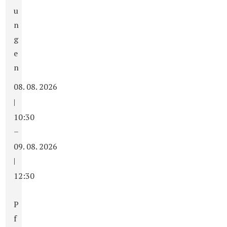
u
n
g
e
n
08. 08. 2026
|
10:30
–
09. 08. 2026
|
12:30
P
f