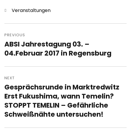
Categories
Veranstaltungen
Post
navigation
PREVIOUS
ABSI Jahrestagung 03. –
Previous
post:
04.Februar 2017 in Regensburg
NEXT
Gesprächsrunde in Marktredwitz
Next
post:
Erst Fukushima, wann Temelin?
STOPPT TEMELIN – Gefährliche
Schweißnähte untersuchen!