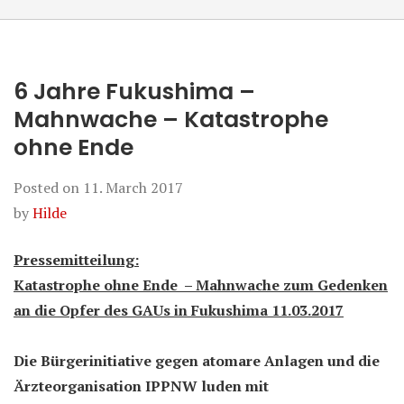
6 Jahre Fukushima –
Mahnwache – Katastrophe
ohne Ende
Posted on
11. March 2017
by
Hilde
Pressemitteilung:
K
atastrophe ohne Ende – Mahnwache zum Gedenken
an die Opfer des GAUs in Fukushima 11.03.2017
Die Bürgerinitiative gegen atomare Anlagen und die
Ärzteorganisation IPPNW l
u
den mit