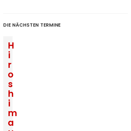
DIE NÄCHSTEN TERMINE
H
i
r
o
s
h
i
m
a