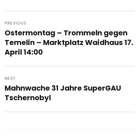
Post
navigation
PREVIOUS
Ostermontag – Trommeln gegen
Previous
post:
Temelin – Marktplatz Waidhaus 17.
April 14:00
NEXT
Mahnwache 31 Jahre SuperGAU
Next
post:
Tschernobyl