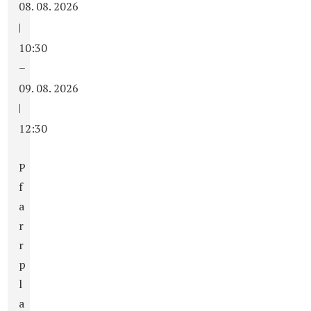
08. 08. 2026
|
10:30
–
09. 08. 2026
|
12:30
P
f
a
r
r
p
l
a