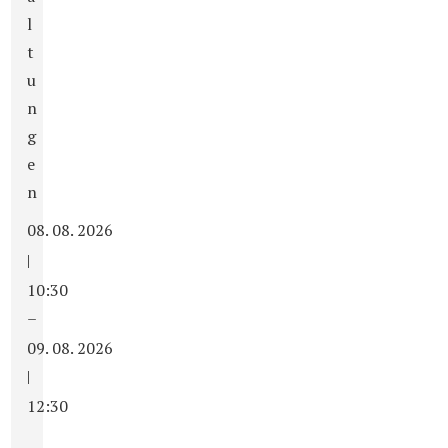
l
t
u
n
g
e
n
08. 08. 2026
|
10:30
–
09. 08. 2026
|
12:30