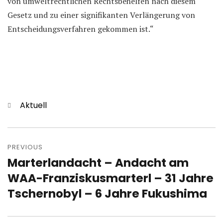
von umweltrechtlichen Rechtsbehelfen nach diesem
Gesetz und zu einer signifikanten Verlängerung von
Entscheidungsverfahren gekommen ist.“
Categories
Aktuell
Post
navigation
PREVIOUS
Marterlandacht – Andacht am
Previous
post:
WAA-Franziskusmarterl – 31 Jahre
Tschernobyl – 6 Jahre Fukushima