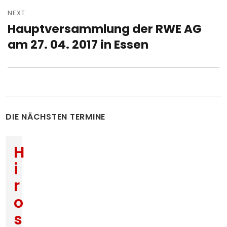
NEXT
Hauptversammlung der RWE AG
Next
post:
am 27. 04. 2017 in Essen
DIE NÄCHSTEN TERMINE
H
i
r
o
s