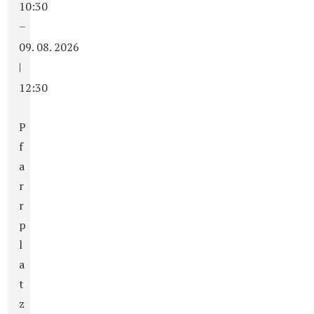
10:30
–
09. 08. 2026
|
12:30
P
f
a
r
r
p
l
a
t
z