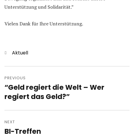
Unterstützung und Solidarität.”
Vielen Dank für Ihre Unterstützung.
Categories
Aktuell
Post
navigation
PREVIOUS
“Geld regiert die Welt – Wer
Previous
post:
regiert das Geld?”
NEXT
BI-Treffen
Next