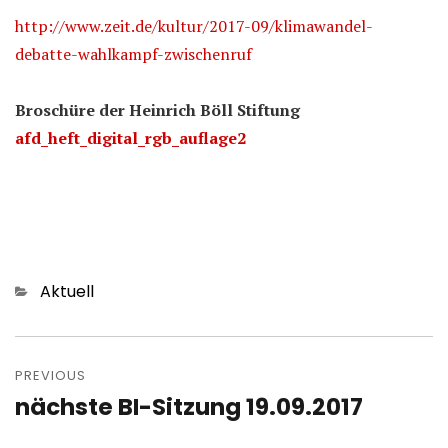
http://www.zeit.de/kultur/2017-09/klimawandel-
debatte-wahlkampf-zwischenruf
Broschüre der Heinrich Böll Stiftung
afd_heft_digital_rgb_auflage2
Categories
Aktuell
Post
navigation
PREVIOUS
nächste BI-Sitzung 19.09.2017
Previous
post: