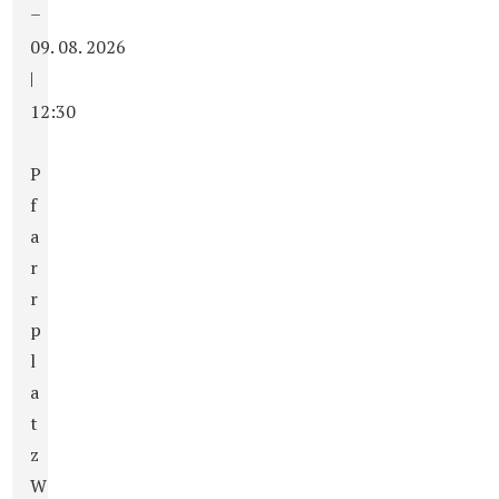
–
09. 08. 2026
|
12:30
P
f
a
r
r
p
l
a
t
z
W